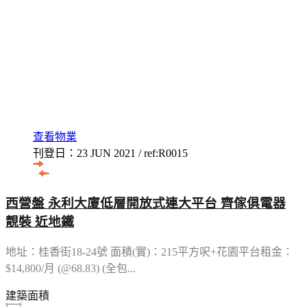
查看物業
刊登日：23 JUN 2021 / ref:R0015
西營盤 永利大廈低層開放式連大平台 齊傢俱電器
靚裝 近地鐵
地址：桂香街18-24號 面積(實)：215平方呎+花園平台租金：
$14,800/月 (@68.83) (全包...
建築面積