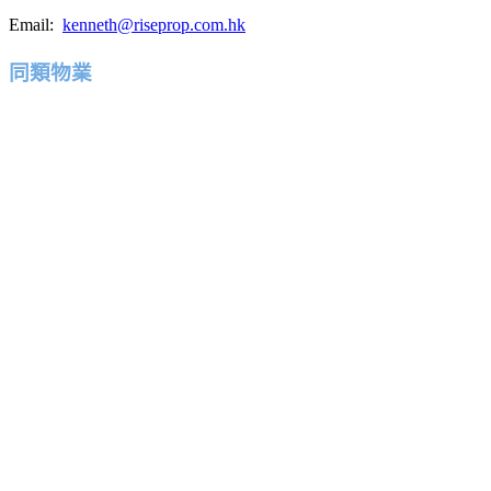
Email:
kenneth@riseprop.com.hk
同類物業
Featured