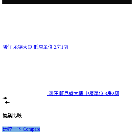
|
灣仔 永德大廈 低層單位 2房1廁
灣仔 軒尼詩大樓 中層單位 3房2厠
物業比較
比較一下 Compare