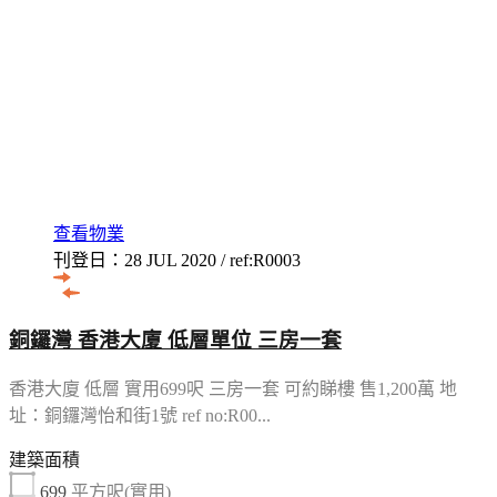
查看物業
刊登日：28 JUL 2020 / ref:R0003
銅鑼灣 香港大廈 低層單位 三房一套
香港大廈 低層 實用699呎 三房一套 可約睇樓 售1,200萬 地
址：銅鑼灣怡和街1號 ref no:R00...
建築面積
699
平方呎(實用)