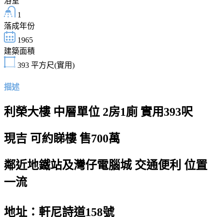
浴室
1
落成年份
1965
建築面積
393
平方尺(實用)
描述
利榮大樓 中層單位 2房1廁 實用393呎
現吉 可約睇樓 售700萬
鄰近地鐵站及灣仔電腦城 交通便利 位置
一流
地址：軒尼詩道158號