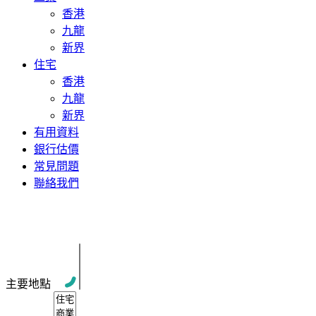
香港
九龍
新界
住宅
香港
九龍
新界
有用資料
銀行估價
常見問題
聯絡我們
上環 永德商業中心 高層新裝寫字樓 現吉
主要地點