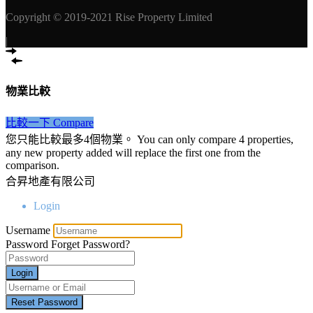
Copyright © 2019-2021 Rise Property Limited
|
物業比較
比較一下 Compare
您只能比較最多4個物業。 You can only compare 4 properties,
any new property added will replace the first one from the
comparison.
合昇地產有限公司
Login
Username
Password
Forget Password?
Login
Reset Password